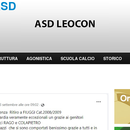
SD LEOCON - Societ� af
RUTTURA
AGONISTICA
SCUOLA CALCIO
STORICO