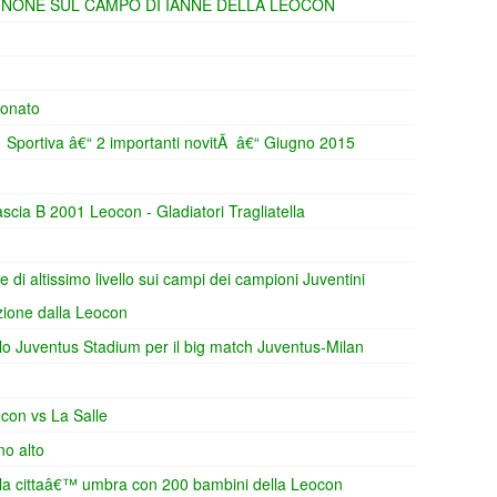
INONE SUL CAMPO DI IANNE DELLA LEOCON
ionato
itÃ Sportiva â€“ 2 importanti novitÃ â€“ Giugno 2015
ascia B 2001 Leocon - Gladiatori Tragliatella
 di altissimo livello sui campi dei campioni Juventini
ezione dalla Leocon
llo Juventus Stadium per il big match Juventus-Milan
con vs La Salle
no alto
lla cittaâ€™ umbra con 200 bambini della Leocon