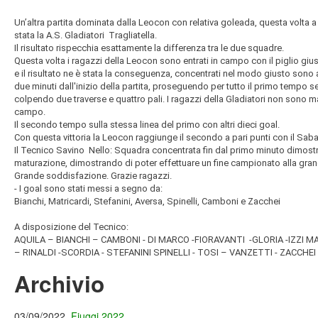
Un’altra partita dominata dalla Leocon con relativa goleada, questa volta a 
stata la A.S. Gladiatori Tragliatella.
Il risultato rispecchia esattamente la differenza tra le due squadre.
Questa volta i ragazzi della Leocon sono entrati in campo con il piglio gi
e il risultato ne è stata la conseguenza, concentrati nel modo giusto sono
due minuti dall'inizio della partita, proseguendo per tutto il primo tempo
colpendo due traverse e quattro pali. I ragazzi della Gladiatori non sono ma
campo.
Il secondo tempo sulla stessa linea del primo con altri dieci goal.
Con questa vittoria la Leocon raggiunge il secondo a pari punti con il Saba
Il Tecnico Savino Nello: Squadra concentrata fin dal primo minuto dimost
maturazione, dimostrando di poter effettuare un fine campionato alla gran
Grande soddisfazione. Grazie ragazzi.
- I goal sono stati messi a segno da:
Bianchi, Matricardi, Stefanini, Aversa, Spinelli, Camboni e Zacchei
A disposizione del Tecnico:
AQUILA – BIANCHI – CAMBONI - DI MARCO -FIORAVANTI -GLORIA -IZZI 
– RINALDI -SCORDIA - STEFANINI SPINELLI - TOSI – VANZETTI - ZACCHEI
Archivio
03/09/2022
Fiuggi 2022